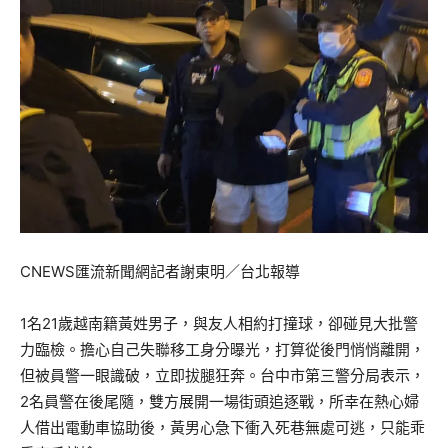
CNEWS匯流新聞網記者謝東明／台北報導
1名21歲越南籍黃姓男子，與友人相約打撞球，卻碰見大批警
力臨檢。擔心自己失聯移工身分曝光，打算從後門悄悄離開，
但被員警一眼識破，立即拔腿狂奔。台中市第三警分局表示，
2名員警在後尾隨，雙方展開一場街頭追逐戰，所幸在熱心婦
人借出電動車協助後，黃男心急下衝入死巷無處可逃，只能乖