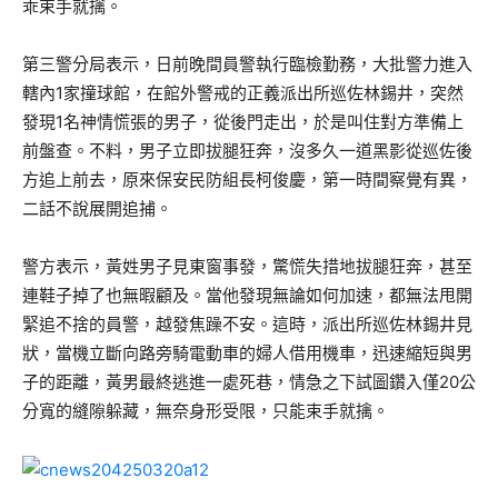
乖束手就擒。
第三警分局表示，日前晚間員警執行臨檢勤務，大批警力進入
轄內1家撞球館，在館外警戒的正義派出所巡佐林錫井，突然
發現1名神情慌張的男子，從後門走出，於是叫住對方準備上
前盤查。不料，男子立即拔腿狂奔，沒多久一道黑影從巡佐後
方追上前去，原來保安民防組長柯俊慶，第一時間察覺有異，
二話不說展開追捕。
警方表示，黃姓男子見東窗事發，驚慌失措地拔腿狂奔，甚至
連鞋子掉了也無暇顧及。當他發現無論如何加速，都無法甩開
緊追不捨的員警，越發焦躁不安。這時，派出所巡佐林錫井見
狀，當機立斷向路旁騎電動車的婦人借用機車，迅速縮短與男
子的距離，黃男最終逃進一處死巷，情急之下試圖鑽入僅20公
分寬的縫隙躲藏，無奈身形受限，只能束手就擒。