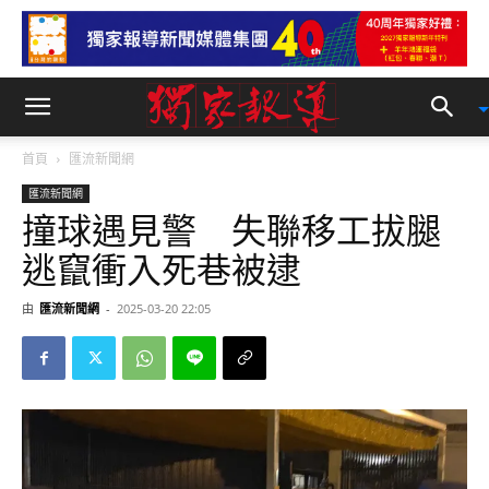
首頁
匯流新聞網
匯流新聞網
撞球遇見警 失聯移工拔腿
逃竄衝入死巷被逮
由
匯流新聞網
-
2025-03-20 22:05