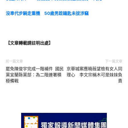
沒車代步騎走重機 50歲男趁鑰匙未拔涉竊
【文章轉載請註明出處】
前一篇文章
下一篇文章
罷免陳俊宇完成一階補件 國民
京華城案應曉薇望檢有女人同
黨宜蘭縣黨部：為二階連署積
理心 李文宗稱木可是妹妹負
極備戰
責