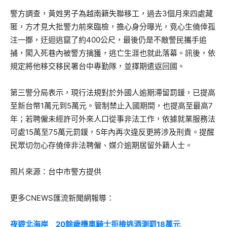
警方調查，黃姓男子為越南籍失聯移工，過去3個月來四處藏
匿，方才見大批警力前來臨檢，擔心身分曝光，竟心生僥倖孤
注一擲，迂迴逃竄了約400公尺，最後仍是不敵警民攜手追
捕，闖入死巷內被警方擒獲，逃亡生涯也就此落幕。訊後，依
規定將他移交移民署台中專勤隊，並擇期遣返回國。
第三警分局表示，現行法規對於外國人逾期滯留罰鍰，已提高
至新台幣1萬元到5萬元。管制禁止入國期間，也提高至最高7
年；若聘僱未經許可外來人口從事非法工作，依據就業服務法
可處15萬至75萬元罰鍰，5年內再次違反更將涉及刑責。提醒
民眾切勿心存僥倖非法聘僱、媒介逾期居留外籍人士。
照片來源：台中市警方提供
更多CNEWS匯流新聞網報導：
夜遊北海岸 20餘歲機車騎士拒檢逃酒測罰18萬元