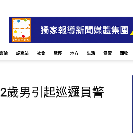
言論
調查站
社會
產經
地方
生活
健康
寵物
32歲男引起巡邏員警