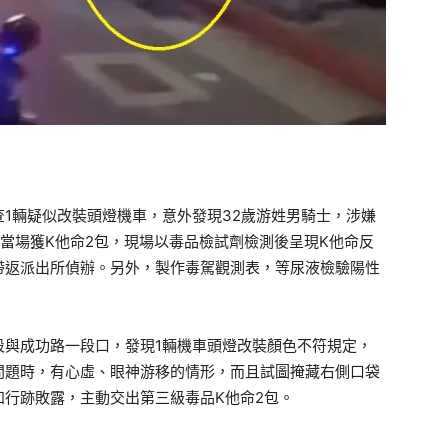
1輛疑似改裝頭燈機車，意外發現32歲游姓男騎士，涉嫌
當場獲K他命2包，現場以毒品檢試劑檢測後呈現K他命反
帶返派出所偵辦。另外，製作毒駕觀測表，等尿液檢驗陽性
段與成功路一段口，發現1輛機車頭燈改裝顏色不符規定，
問題時，有心虛、眼神游移的情形，而且試圖掩藏右側口袋
行跡敗露，主動交出第三級毒品K他命2包。