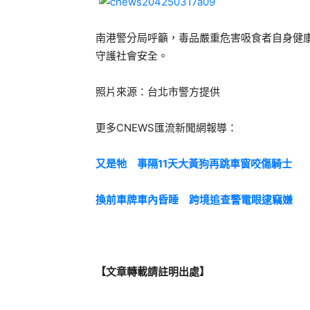
南港警分局呼籲，毒品嚴重危害吸食者自身健
守護社會安全。
照片來源：台北市警方提供
更多CNEWS匯流新聞網報導：
又是牠 事隔11天大黃狗再跳車窗咬傷騎士
換前車牌車內昏睡 跨境追查警電眼逮竊嫌
【文章轉載請註明出處】