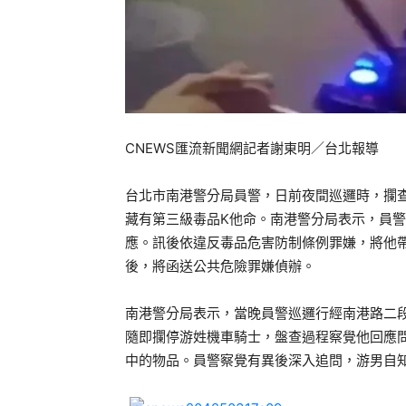
CNEWS匯流新聞網記者謝東明／台北報導
台北市南港警分局員警，日前夜間巡邏時，攔查
藏有第三級毒品K他命。南港警分局表示，員警
應。訊後依違反毒品危害防制條例罪嫌，將他
後，將函送公共危險罪嫌偵辦。
南港警分局表示，當晚員警巡邏行經南港路二
隨即攔停游姓機車騎士，盤查過程察覺他回應
中的物品。員警察覺有異後深入追問，游男自知