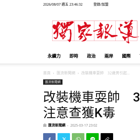
2026/08/07 週五 23:46:32
登錄/加盟
獨
家
報
導
永續力
即時
政治
兩岸
國際
首頁
匯流新聞網
改裝機車耍帥 32歲男引起...
匯流新聞網
改裝機車耍帥 
注意查獲K毒
由
匯流新聞網
-
2025-03-17 23:02