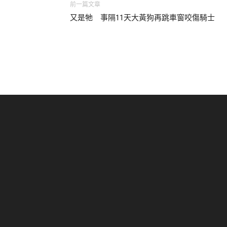
前一篇文章
又是牠 事隔11天大黃狗再跳車窗咬傷騎士