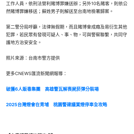
工作人員，依刑法營利賭博罪嫌送辦；另外10名賭客，則依公
然賭博罪嫌移送；蘇姓男子則解送至台南地檢署歸案。
第二警分局呼籲，法律無假期，而且賭博會成癮及易衍生其他
犯罪，若民眾有發現可疑人、事、物，可與警察聯繫，共同守
護地方治安安全。
照片來源：台南市警方提供
更多CNEWS匯流新聞網報導：
破獲6人販毒集團 高雄警瓦解喪屍菸彈分裝場
2025台灣燈會在青埔 桃園警建議賞燈停車全攻略