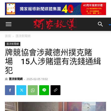
首頁
匯流新聞網
匯流新聞網
牌競協會涉藏德州撲克賭
場 15人涉賭還有洗錢通緝
犯
由
匯流新聞網
-
2025-02-05 19:02