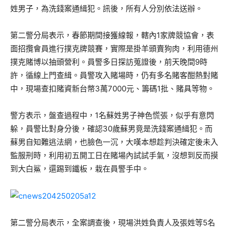
姓男子，為洗錢案通緝犯。訊後，所有人分別依法送辦。
第二警分局表示，春節期間接獲線報，轄內1家牌競協會，表
面招攬會員進行撲克牌競賽，實際是掛羊頭賣狗肉，利用德州
撲克賭博以抽頭營利。員警多日探訪蒐證後，前天晚間9時
許，循線上門查緝。員警攻入賭場時，仍有多名賭客酣熱對賭
中，現場查扣賭資新台幣3萬7000元、籌碼1批、賭具等物。
警方表示，盤查過程中，1名蘇姓男子神色慌張，似乎有意閃
躲，員警比對身分後，確認30歲蘇男竟是洗錢案通緝犯。而
蘇男自知難逃法網，也臉色一沉，大嘆本想趁判決確定後未入
監服刑時，利用初五開工日在賭場內試試手氣，沒想到反而摸
到大白鯊，還踢到鐵板，栽在員警手中。
第二警分局表示，全案調查後，現場洪姓負責人及張姓等5名