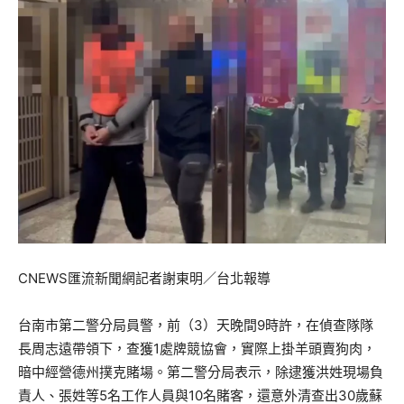
CNEWS匯流新聞網記者謝東明／台北報導
台南市第二警分局員警，前（3）天晚間9時許，在偵查隊隊
長周志遠帶領下，查獲1處牌競協會，實際上掛羊頭賣狗肉，
暗中經營德州撲克賭場。第二警分局表示，除逮獲洪姓現場負
責人、張姓等5名工作人員與10名賭客，還意外清查出30歲蘇