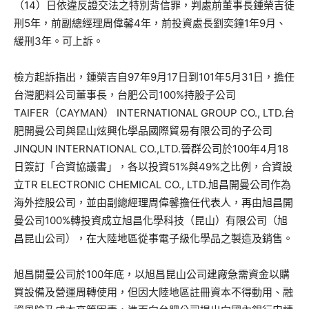
（14）日依違反證交法之特別背信罪，判處前董事長鍾榮吉徒
刑5年，前副總經理周偉馨4年，前投資處長劉奕鐘1年9月、
緩刑3年。可上訴。
檢方起訴指出，鍾榮吉自97年9月17日到101年5月31日，擔任
台灣肥料公司董事長，台肥公司100%持股子公司
TAIFER（CAYMAN） INTERNATIONAL GROUP CO., LTD.台
肥開曼公司與昆山炫興化學品國際貿易有限公司的子公司
JINQUN INTERNATIONAL CO.,LTD.晉群公司於100年4月18
日簽訂「合資協議書」，各以投資51%與49%之比例，合資設
立TR ELECTRONIC CHEMICAL CO., LTD.旭昌開曼公司作為
海外控股公司，並由副總經理周偉馨擔任代表人，再由旭昌開
曼公司100%轉投資成立旭昌化學科技（昆山）有限公司（旭
昌昆山公司），在大陸地區從事電子級化學品之製造及銷售。
旭昌開曼公司於100年底，以旭昌昆山公司建廠急需資金以購
買設備及營運周轉使用，但因大陸地區註冊資本不得動用、融