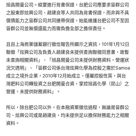
旭昌開曼公司。縱要進行背書保證，台肥公司應要求晉群公司
之股東即炫興公司、趙建良等人共同為背書保證，而非與不具
償債能力之晉群公司共同連帶保證，始能維護台肥公司不至因
晉群公司並無償還能力而需負擔全部之擔保責任。
且自上海商業儲蓄銀行徵信報告所顯示之資訊，101年1月12日
聯徵「炫興公司及負責人趙建良未提供查詢聯徵同意書，故暫
未查詢相關資料」、「旭昌開曼公司未提供財務資料，營運狀
況欠透明」、「晉群公司係台灣炫興化學為控股之需於Samoa
成立之境外企業，2010年12月始成立，僅屬控股性質，與台
灣肥料公司轉投資之台肥開曼合資，掌控旭昌化學（昆山）之
營運，未提供財務資料」。
所以，除台肥公司以外，在本融資案徵信過程，無論是晉群公
司、炫興公司或是趙建良，均未提供足以擔保財務能力之相關
資料。