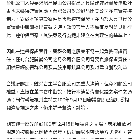
台肥公司人員要求旭昌昆山公司提出之具體建廠計畫及還款計
畫也未獲得確實回應，台肥公司對於旭昌開曼公司亦無實質控
制力，對於本項貸款案件是否應連帶保證，在內部人員已經於
審議會中屢屢提出質疑之時，鍾榮吉等人不顧有反對意見推行
此一連帶保證案，其決策及行為絕非建立在合理性的基準上。
因此一連帶保證案件，晉群公司之股東不需一起負擔保證責
任，僅有台肥開曼公司之母公司台肥公司需要負擔保證責任，
顯然已經使晉群公司及其股東即炫興公司及趙建良獲取利益。
合議庭認定，鍾榮吉主掌台肥公司之重大決策，但竟罔顧公司
權益，直接在董事會中勸說、推行本連帶背書保證之案件之通
過；周偉馨無視其主持之100年9月13日審議會即已經知悉相
關違反規定之處，仍未詳予釐清、討論。
劉奕鐘一反先前於100年12月15日審議會之立場，表示雖依照
規定須按股權比例背書保證，仍建議以附帶決議方式增列，若