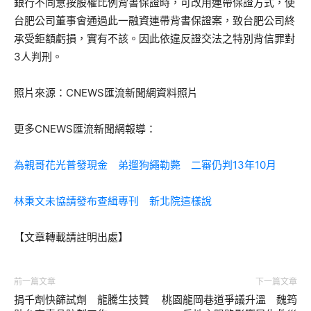
銀行不同意按股權比例背書保證時，可改用連帶保證方式，使
台肥公司董事會通過此一融資連帶背書保證案，致台肥公司終
承受鉅額虧損，實有不該。因此依違反證交法之特別背信罪對
3人判刑。
照片來源：CNEWS匯流新聞網資料照片
更多CNEWS匯流新聞網報導：
為親哥花光普發現金 弟遛狗繩勒斃 二審仍判13年10月
林秉文未協請發布查緝專刊 新北院這樣說
【文章轉載請註明出處】
前一篇文章
下一篇文章
捐千劑快篩試劑 龍騰生技贊
桃園龍岡巷道爭議升溫 魏筠