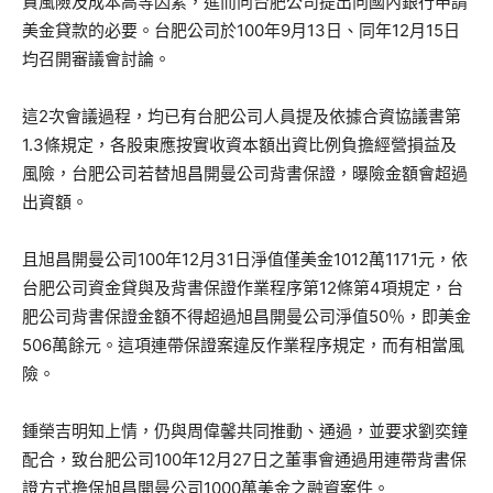
資風險及成本高等因素，進而向台肥公司提出向國內銀行申請
美金貸款的必要。台肥公司於100年9月13日、同年12月15日
均召開審議會討論。
這2次會議過程，均已有台肥公司人員提及依據合資協議書第
1.3條規定，各股東應按實收資本額出資比例負擔經營損益及
風險，台肥公司若替旭昌開曼公司背書保證，曝險金額會超過
出資額。
且旭昌開曼公司100年12月31日淨值僅美金1012萬1171元，依
台肥公司資金貸與及背書保證作業程序第12條第4項規定，台
肥公司背書保證金額不得超過旭昌開曼公司淨值50％，即美金
506萬餘元。這項連帶保證案違反作業程序規定，而有相當風
險。
鍾榮吉明知上情，仍與周偉馨共同推動、通過，並要求劉奕鐘
配合，致台肥公司100年12月27日之董事會通過用連帶背書保
證方式擔保旭昌開曼公司1000萬美金之融資案件。