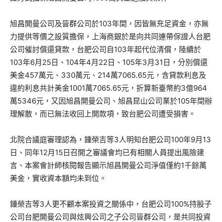
旭昌開曼公司及晉群公司於103年間，因皆無充足資金，亦無
力提供等價之設質擔保，上海商銀於是向共同連帶保證人台肥
公司催討償還貸款，台肥公司自103年起代位清償，陸續於
103年6月25日、104年4月22日、105年3月31日，分別償還
美金457萬元、330萬元、214萬7065.65元，含貸款利息及
違約利息共計美金1001萬7065.65元，折算新臺幣約3億964
萬5346元，又因旭昌開曼公司、旭昌昆山公司業於105年間辦
理解散，而已無法收回上開款項，致台肥公司遭受損害。
北院合議庭審理認為，鍾榮吉等3人明知台肥公司100年9月13
日、同年12月15日召開之審議會均已有相關人員提出風險建
言、本案會計師核閱報告顯示旭昌開曼公司淨值僅約1千餘萬
美金，實收資本額均未到位。
鍾榮吉等3人更不顧本案投資之關係中，台肥公司100%持股子
公司台肥開曼公司與炫興公司之子公司晉群公司，是共同投資