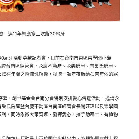
30尾牙活動募款記者會，日前在台南市東區崇學國小舉
品牌台南區經管會，永慶不動產、永義房屋、有巢氏房屋、
大眾在年關之際慷慨解囊，捐贈一頓年夜飯給孤苦無依的寒
開序幕，創世基金會台南分會特別安排愛心傳遞活動，邀請永
有巢氏房屋暨台慶不動產台南區經管會長謝旺瑋以及崇學國
順利，同時象徵大眾齊聚、發揮愛心，攜手助寒士、有植物
四品牌每年都動員上百位同仁出錢出力，為弱勢朋友獻上祝