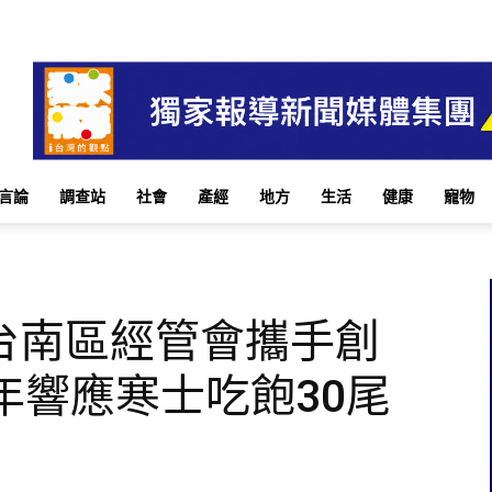
言論
調查站
社會
產經
地方
生活
健康
寵物
台南區經管會攜手創
年響應寒士吃飽30尾