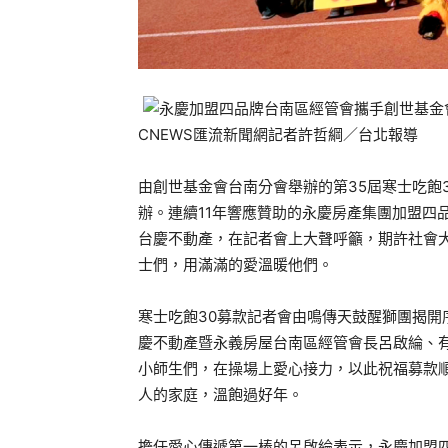
CNEWS匯流新聞網記者許哲綱／台北報導
由創世基金會台南分會舉辦的第35屆寒士吃飽
辦。連續11年響應贊助的永慶房產集團加盟四
台慶不動產，在記者會上大聲呼籲，期許社會
士們，用滿滿的愛溫暖他們。
寒士吃飽30募款記者會由鳴傳天鼓醒獅團揭
慶不動產暨永義房屋台南區經管會長呂啟綸、
小師生們，在操場上愛心接力，以此祝福募款
人的家庭，溫飽過好年。
擔任愛心傳遞第一棒的呂啟綸表示，永慶加盟