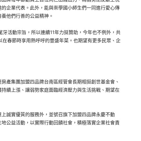
邀的企業代表。此外，能與崇學國小師生們一同進行愛心傳
培養他們行善的公益精神。
尾牙活動宗旨，所以連續11年力挺贊助，今年也不例外，共
以在春節時享用熱呼呼的豐盛年菜。也期望有更多民眾、企
慶房產集團加盟四品牌台南區經管會長期相挺創世基金會、
價持續上漲、讓弱勢家庭面臨經濟壓力與生活挑戰、期望在
屋上誠實優質的服務外，並號召旗下加盟四品牌永慶不動
在地公益活動，以實際行動回饋社會，積極落實企業社會責