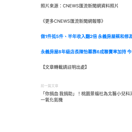
照片來源：CNEWS匯流新聞網資料照片
《更多
CNEWS
匯流新聞網報導》
做1件抵5件、半年收入翻2倍 永義房屋蔡和修
永義房屋
8
年級店長陳怡蓁靠
6
成聯賣率加持 
【文章轉載請註明出處】
前一篇文章
「你捐血‧我捐助」！桃園景福社為北醫小兒科
一氧化氮機