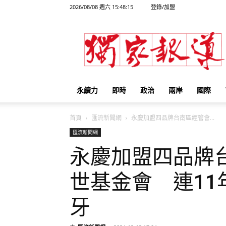
2026/08/08 週六 15:48:15
登錄/加盟
獨
家
報
導
永續力
即時
政治
兩岸
國際
首頁
匯流新聞網
永慶加盟四品牌台南區經管會...
匯流新聞網
永慶加盟四品牌
世基金會 連11
牙