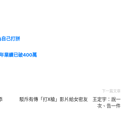
為自己打拼
今年業績已破
400
萬
下一篇文章
添
駁斥有傳「打X槍」影片給女密友 王定宇：說一
次、告一件