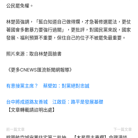
公民罷免權。
林楚茵強調，「藍白知道自己做得爛，才急著修選罷法，更仗
著國會多數暴力要強行過關」，更批評，對國民黨來說，國家
發展、福利預算不重要，保住自己的位子不被罷免最重要。
照片來源：取自林楚茵臉書
《更多CNEWS匯流新聞網報導》
有意接黨主席？ 蔡壁如：對黨絕對忠誠
台中將成道路友善城 江啟臣：路平是發展基礎
【文章轉載請註明出處】
前一篇文章
下一篇文章
桃園航空城安置住宅第二批抽
【木星齋主專欄】命理漫談