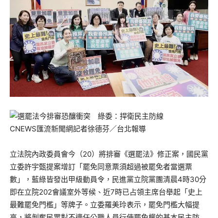
CNEWS匯流新聞網記者徐德芬／台北報導
立法院內政委員會今（20）將排審《選罷法》修正案，國民黨
立委許宇甄提案增訂「罷免同意票須超過被罷免者當選票
數」，藍綠皆發出甲級動員令，民進黨立院黨團清晨4時30分
即在立院202會議室外等候、近7時已占領主席台舉起「史上
最難罷免門檻」等牌子。立委羅美玲表示，罷免門檻大幅提
高，將剝奪民眾對不適任公職人員行使罷免權的基本民主防