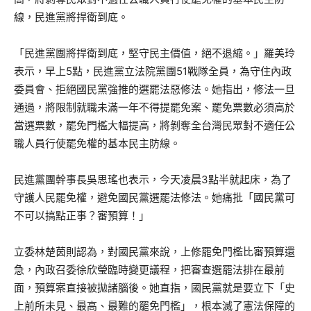
線，民進黨將捍衛到底。
「民進黨團將捍衛到底，堅守民主價值，絕不退縮。」羅美玲
表示，早上5點，民進黨立法院黨團51戰隊全員，為守住內政
委員會、拒絕國民黨強推的選罷法惡修法。她指出，修法一旦
通過，將限制就職未滿一年不得提罷免案、罷免票數必須高於
當選票數，罷免門檻大幅提高，將剝奪全台灣民眾對不適任公
職人員行使罷免權的基本民主防線。
民進黨團幹事長吳思瑤也表示，今天凌晨3點半就起床，為了
守護人民罷免權，避免國民黨選罷法修法。她痛批「國民黨可
不可以搞點正事？審預算！」
立委林楚茵則認為，對國民黨來說，上修罷免門檻比審預算還
急，內政召委徐欣瑩臨時變更議程，把審查選罷法排在最前
面，預算案直接被拋諸腦後。她直指，國民黨就是要立下「史
上前所未見、最高、最難的罷免門檻」，根本滅了憲法保障的