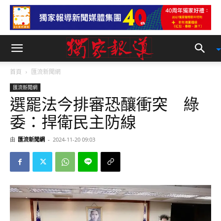
首頁
匯流新聞網
匯流新聞網
選罷法今排審恐釀衝突 綠
委：捍衛民主防線
由
匯流新聞網
-
2024-11-20 09:03