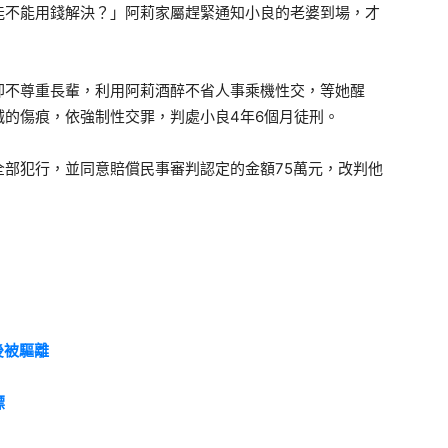
能不能用錢解決？」阿莉家屬趕緊通知小良的老婆到場，才
卻不尊重長輩，利用阿莉酒醉不省人事乘機性交，等她醒
的傷痕，依強制性交罪，判處小良4年6個月徒刑。
部犯行，並同意賠償民事審判認定的金額75萬元，改判他
後被驅離
標