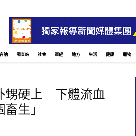
言論
調查站
社會
產經
地方
生活
健康
寵物
外甥硬上 下體流血
個畜生」