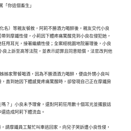
（化名）等親友餐敘，阿莉不勝酒力喝醉後，親友交代小良
莉帶到摩鐵性侵，小莉因下體疼痛驚醒見到小良在侵犯她，
她狂甩耳光，接著繼續性侵；全案經桃園地院審理後，小良
；小良上訴至高等法院，並表示認罪且同意賠償，法官改判他
夫的姊姊家聚餐喝酒，因為不勝酒酒力喝醉，便由外甥小良叫
睡，直到她因下體感覺疼痛驚醒時，卻發現自己正在摩鐵房
生嗎？」小良未予理會，還對阿莉狂甩數十個耳光並撂狠話
中還造成阿莉下體流血。
檯，請摩鐵員工幫忙叫車逃回家，向兒子哭訴遭小良性侵，