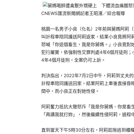
CNEWS匯流新聞網記者王昭濱／綜合報導
桃園一名男子小良（化名）2年前與舅媽阿莉
叫計程車陪同護送阿莉返家，結果小良竟將阿
怒喊「你這個畜生，我是你舅媽。」小良竟對
犯行屬實，依強制性交罪判處4年6個月徒刑
4年4個月徒刑，全案仍可上訴。
判決指出，2022年7月2日中午，阿莉到丈
計程車陪同護送回家，結果阿莉上車後直接昏
間中，而小良正在對她性侵。
阿莉奮力抵抗大聲怒斥「我是你舅媽、你是畜
「再講我就打妳」，然後繼續性侵阿莉，過程
直到當天下午5時30分左右，阿莉趁隙逃到櫃