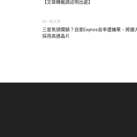
【文章轉載請註明出處】
前一篇文章
三星焦頭爛額？自家Exynos良率遭嫌棄、將擴
採用高通晶片