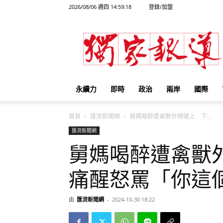
2026/08/06 週四 14:59:18
登錄/加盟
獨
家
報
導
永續力
即時
政治
兩岸
國際
首頁
匯流新聞網
舅媽喝醉遭禽獸外甥硬上 下...
匯流新聞網
舅媽喝醉遭禽獸
痛醒怒罵「你這
由
匯流新聞網
-
2024-10-30 18:22