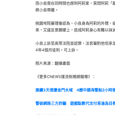
而小良竟在同時間也趕到阿莉家，質問阿莉「
將小良帶離。
桃園地院審理後認為，小良身為阿莉的外甥，
來，又違反意願硬上，造成阿莉身心有難以抹滅
小良上訴至高等法院並認罪，法官審酌他坦承全
4年4個月徒刑。可上訴。
照片來源：翻攝畫面
《更多CNEWS匯流新聞網報導》：
連續3天侵擾金門水域 4艘中國海警船2小時
警破網路三方詐騙 遊戲點數代支付易淪為目