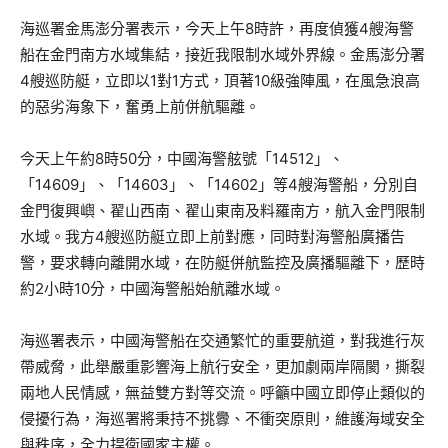
海巡署金馬澎分署表示，今天上午8時許，再度偵獲4艘海警
船在金門南方水域集結，接近我限制水域外界線。金馬澎分署
4艘巡防艇，立即以1對1方式，頂著10級強陣風，在風急浪高
的惡劣海象下，奮勇上前併航驅離。
今天上午約8時50分，中國海警舷號「14512」、
「14609」、「14603」、「14602」等4艘海警船，分別自
金門復興嶼、翟山西南、翟山東南及料羅南方，航入金門限制
水域。我方4艘巡防艇立即上前對應，同時對海警船廣播告
警，要求轉向離開水域，在防艇併航監控及廣播驅離下，歷時
約2小時10分，中國海警船始航離水域。
海巡署表示，中國海警船在交通繁忙的重要航道，對我進行灰
帶威脅，此舉嚴重影響海上航行安全，更加劇兩岸隔閡，撕裂
兩地人民情感，無益雙方對等交流。呼籲中國立即停止類似的
侵擾行為，海巡署將秉持不挑釁、不衝突原則，維護海域安全
與秩序，全力捍衛國家主權。