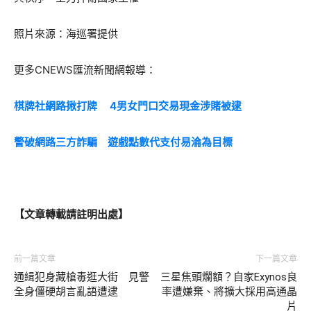
照片來源：海巡署提供
更多CNEWS匯流新聞網報導：
棋牌社網路揪打牌 4男女門口交易現金涉賭被逮
警破網路三方詐騙 遊戲點數代支付易淪為目標
【文章轉載請註明出處】
前一篇文章
下一篇文章
通緝犯身藏槍毒逛大街 見警
三星焦頭爛額？自家Exynos良
全身僵硬胡言亂語遭逮
率遭嫌棄、將擴大採用高通晶
片