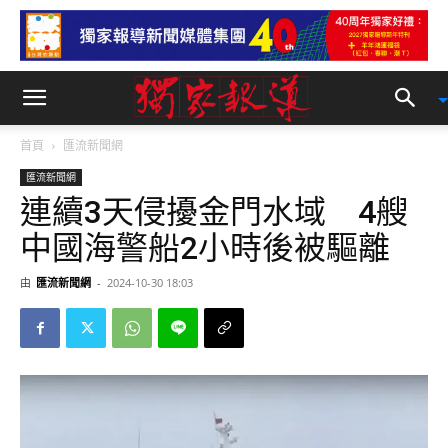
首頁
匯流新聞網
匯流新聞網
連續3天侵擾金門水域 4艘
中國海警船2小時後被驅離
由
匯流新聞網
-
2024-10-30 18:03