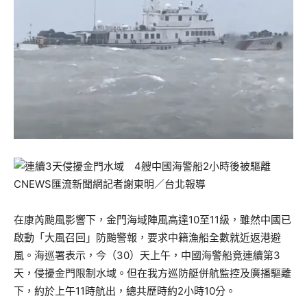
CNEWS匯流新聞網記者謝東明／台北報導
在康芮颱風影響下，金門海域陣風高達10至11級，雖然中國已
啟動「大風召回」防颱警報，要求中籍漁船全數就近返港避
風。海巡署表示，今（30）天上午，中國海警船竟連續第3
天，侵擾金門限制水域。但在我方巡防艇併航監控及廣播驅離
下，約於上午11時航出，總共歷時約2小時10分。