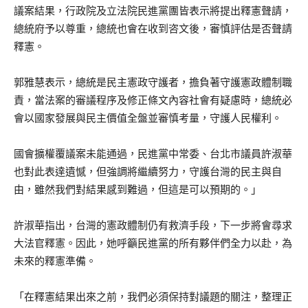
議案結果，行政院及立法院民進黨團皆表示將提出釋憲聲請，
總統府予以尊重，總統也會在收到咨文後，審慎評估是否聲請
釋憲。
郭雅慧表示，總統是民主憲政守護者，擔負著守護憲政體制職
責，當法案的審議程序及修正條文內容社會有疑慮時，總統必
會以國家發展與民主價值全盤並審慎考量，守護人民權利。
國會擴權覆議案未能通過，民進黨中常委、台北市議員許淑華
也對此表達遺憾，但強調將繼續努力，守護台灣的民主與自
由，雖然我們對結果感到難過，但這是可以預期的。」
許淑華指出，台灣的憲政體制仍有救濟手段，下一步將會尋求
大法官釋憲。因此，她呼籲民進黨的所有夥伴們全力以赴，為
未來的釋憲準備。
「在釋憲結果出來之前，我們必須保持對議題的關注，整理正