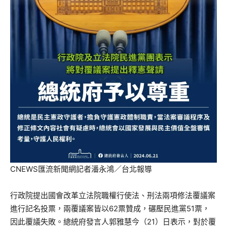
CNEWS匯流新聞網記者潘永鴻／台北報導
行政院提出國會改革立法院職權行使法、刑法兩項修法覆議案
進行記名投票，兩覆議案皆以62票贊成，碾壓民進黨51票，
因此覆議失敗。總統府發言人郭雅慧今（21）日表示，對於覆