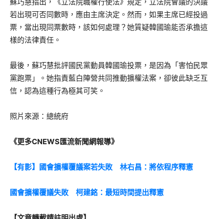
蘇巧慧指出，《立法院職權行使法》規定，立法院會議的決議
若出現可否同數時，應由主席決定。然而，如果主席已經投過
票，當出現同票數時，該如何處理？她質疑韓國瑜能否承擔這
樣的法律責任。
最後，蘇巧慧批評國民黨動員韓國瑜投票，是因為「害怕民眾
黨跑票」。她指責藍白陣營共同推動擴權法案，卻彼此缺乏互
信，認為這種行為極其可笑。
照片來源：總統府
《更多CNEWS匯流新聞網報導》
【有影】國會擴權覆議案若失敗 林右昌：將依程序釋憲
國會擴權覆議失敗 柯建銘：最短時間提出釋憲
【文章轉載請註明出處】