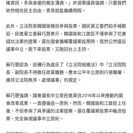
確資訊，多與身邊的親友溝通。」許淑華議員強調，只要我們
依然相信民主自由，青鳥就能繼續飛翔。
此外，立法院長韓國瑜親自參與投票，國民黨立委們拍手喊歡
迎，民進黨立委蘇巧慧表示，韓國瑜和江啟臣不僅參與了花東
錢坑法案的提案，還在國會擴權覆議案投票時，竟然公然違反
議事中立，跑下來投票，又跑回台上主持。
蘇巧慧認為，這種行為違反了《立法院組織法》中「立法院院
長、副院長不得擔任政黨職務，應本公平中立原則行使職權，
維持立法院秩序，處理議事」的規定。
蘇巧慧強調，國會議長中立是民進黨自2016年以來推動的國
會改革成果，一直遵循這一原則。然而，韓國瑜和江啟臣上任
後，不但參與了具爭議的法案提案，還在覆議案投票中輪流投
票，完全無視議事中立原則。