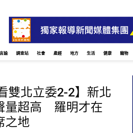
言論
調查站
社會
產經
地方
生活
健康
寵物
數據看雙北立委2-2】新北
聲量超高 羅明才在
席之地