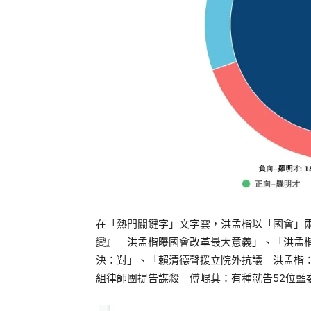
在「熱門關鍵字」文字雲，洪孟楷以「國會」
變』 洪孟楷曝國會改革最大意義」、「洪孟
決：對」、「賴清德聲援立院外抗議 洪孟楷：
組律師團提告謀殺 傅崐萁：有種就告52位藍委」