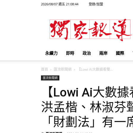
2026/08/07 週五 21:08:44
登錄/加盟
獨
家
報
導
永續力
即時
政治
兩岸
國際
首頁
匯流新聞網
【Lowi Ai大數據看雙...
匯流新聞網
【Lowi Ai大
洪孟楷、林淑芬
「財劃法」有一