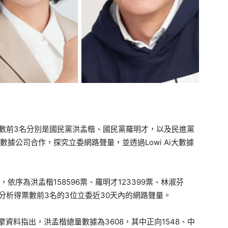
票數前3名分別是國民黨洪孟楷、國民黨羅明才，以及民進黨
數據公司合作，探究立委網路聲量，並透過Lowi Ai大數據
序為洪孟楷158596票、羅明才123399票、林淑芬
民分析得票數前3名的3位立委近30天內的網路聲量。
引擎資料指出，洪孟楷總量數據為3608，其中正向1548、中