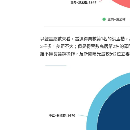
以聲量總數來看，當選得票數第1名的洪孟楷，
3千多，差距不大；倒是得票數高居第2名的羅明
羅不擅長議題操作，及新聞曝光量較另2位立委