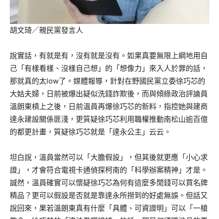
胡文琦／親民黨發言人
說實話，有就是有，沒有就是沒有。如果真要無限上綱地用自
己「有樣看樣、沒樣自己想」的「想像力」來入人於罪的話，
那就真的太low了。媒體報導，針對在野國民黨立委徐巧芯的
大姑夫婦，日前被爆出疑似洗錢詐欺後，而與傾綠政治評論員
溫朗東槓上之後，日前溫員再爆徐巧芯的新料，指控她與建商
達永建設關係匪淺，更質疑徐巧芯利用職權推動南松山逾百億
的都更計畫，質疑徐巧芯就是「達永公主」云云。
坦白說，溫員當然可以「大膽假設」，但其後就更應「小心求
證」，才會符合電視卡通偵探柯南的「科學辦案精神」才是。
誠然，溫員確實可以懷疑徐巧芯為何有這麼多閒錢可以買名牌
精品？更可以假設是否就是靠達永所撈到的好處無誤。但話又
說回來，果若溫朗東真有什麼「具體、可資證明」可以「一槍