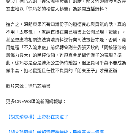
斃命」徐巧芯的「違法濫權證據」的話，那又何須隱渉且故弄
玄虛地以「徐巧芯的松信大秘寶」為題開直播爆料？
進言之，溫朗東果若有知識份子的道德良心與勇氣的話，真的
不用「太客氣」，就請直接在自己臉書上公開呈現「證據」，
甚至更應將相關違法貪瀆資料逕行向司法提告才是，否則，竟
用這種「不入流東廠」前促轉會副主委張天欽的「間接隱渉的
殺傷力最大」的民粹伎倆，難道真會是爺們漢子的表現？準
此，徐巧芯是否是達永公主仍待驗證，但溫員可千萬不要成為
做半套、抱老鼠冤且任性不負責的「朗東王子」才是正辦。
照片來源：徐巧芯臉書
更多CNEWS匯流新聞網報導：
【胡文琦專欄】上帝都在哭泣了
【胡文琦專欄】給賴清德準總統、民進黨按一個讚