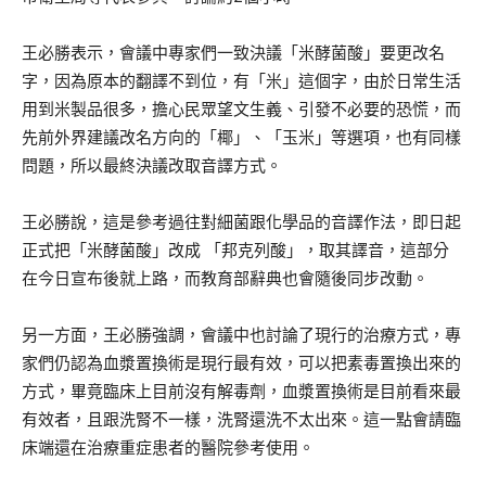
王必勝表示，會議中專家們一致決議「米酵菌酸」要更改名
字，因為原本的翻譯不到位，有「米」這個字，由於日常生活
用到米製品很多，擔心民眾望文生義、引發不必要的恐慌，而
先前外界建議改名方向的「椰」、「玉米」等選項，也有同樣
問題，所以最終決議改取音譯方式。
王必勝說，這是參考過往對細菌跟化學品的音譯作法，即日起
正式把「米酵菌酸」改成 「邦克列酸」，取其譯音，這部分
在今日宣布後就上路，而教育部辭典也會隨後同步改動。
另一方面，王必勝強調，會議中也討論了現行的治療方式，專
家們仍認為血漿置換術是現行最有效，可以把素毒置換出來的
方式，畢竟臨床上目前沒有解毒劑，血漿置換術是目前看來最
有效者，且跟洗腎不一樣，洗腎還洗不太出來。這一點會請臨
床端還在治療重症患者的醫院參考使用。