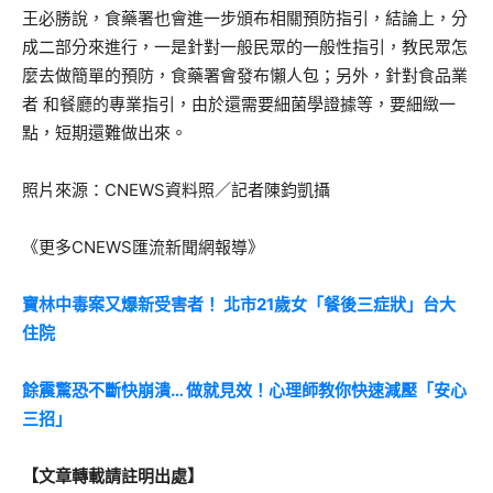
王必勝說，食藥署也會進一步頒布相關預防指引，結論上，分
成二部分來進行，一是針對一般民眾的一般性指引，教民眾怎
麼去做簡單的預防，食藥署會發布懶人包；另外，針對食品業
者 和餐廳的專業指引，由於還需要細菌學證據等，要細緻一
點，短期還難做出來。
照片來源：CNEWS資料照／記者陳鈞凱攝
《更多CNEWS匯流新聞網報導》
寶林中毒案又爆新受害者！ 北市21歲女「餐後三症狀」台大
住院
餘震驚恐不斷快崩潰… 做就見效！心理師教你快速減壓「安心
三招」
【文章轉載請註明出處】