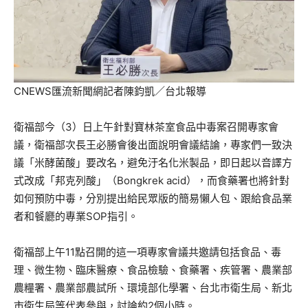
CNEWS匯流新聞網記者陳鈞凱／台北報導
衛福部今（3）日上午針對寶林茶室食品中毒案召開專家會
議，衛福部次長王必勝會後出面說明會議結論，專家們一致決
議「米酵菌酸」要改名，避免汙名化米製品，即日起以音譯方
式改成「邦克列酸」（Bongkrek acid），而食藥署也將針對
如何預防中毒，分別提出給民眾版的簡易懶人包、跟給食品業
者和餐廳的專業SOP指引。
衛福部上午11點召開的這一項專家會議共邀請包括食品、毒
理、微生物、臨床醫療、食品檢驗、食藥署、疾管署、農業部
農糧署、農業部農試所、環境部化學署、台北市衛生局、新北
市衛生局等代表參與，討論約2個小時。