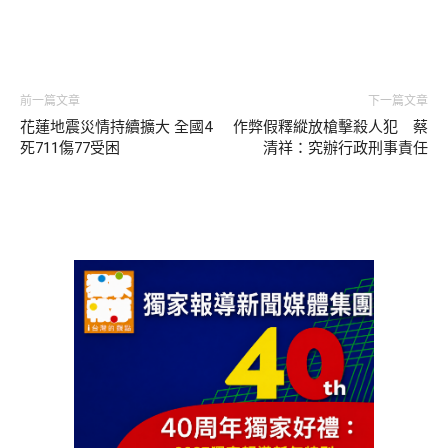
前一篇文章
下一篇文章
花蓮地震災情持續擴大 全國4
作弊假釋縱放槍擊殺人犯 蔡
死711傷77受困
清祥：究辦行政刑事責任