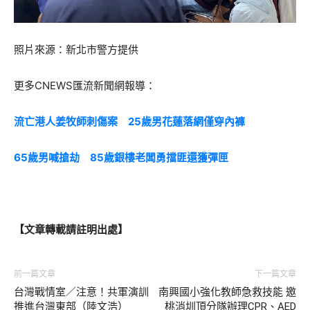
照片來源：新北市警方提供
更多CNEWS匯流新聞網報導：
流亡港人姜牧師刺傷案 25歲男花蓮落網僅穿內褲
65歲男喊搶劫 85歲銀樓老闆勇擋匪還獲彈匣
【文章轉載請註明出處】
前一篇文章
下一篇文章
台灣戰情室／注意！共軍演訓
南興國小強化教師急救技能 邀
推進台灣東部（陸文浩）
桃消圳頂分隊辦理CPR、AED