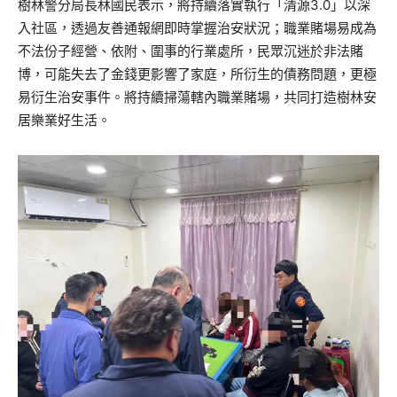
樹林警分局長林國民表示，將持續落實執行「清源3.0」以深
入社區，透過友善通報網即時掌握治安狀況；職業賭場易成為
不法份子經營、依附、圍事的行業處所，民眾沉迷於非法賭
博，可能失去了金錢更影響了家庭，所衍生的債務問題，更極
易衍生治安事件。將持續掃蕩轄內職業賭場，共同打造樹林安
居樂業好生活。