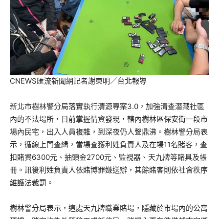
CNEWS匯流新聞網記者謝東明／台北報導
新北市樹林警分局落實執行清源專案3.0，加強清查潛藏社區
內的不法場所，日前掌握情資發現，轄內樹林區保安街一段市
場內民宅，出入人員複雜，到深夜仍人聲鼎沸。樹林警分局表
示，循線上門查緝，當場查獲利姓負責人及在場11名賭客，查
扣賭資6300元、抽頭金2700元、監視器、天九牌等賭具及帳
冊。訊後利姓負責人依賭博罪嫌送辦，其餘賭客則依社會秩序
維護法裁罰。
樹林警分局表示，這處天九牌職業賭場，隱藏於市場內的公寓