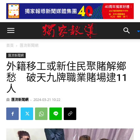
首頁
匯流新聞網
匯流新聞網
外籍移工或新住民聚賭解鄉
愁 破天九牌職業賭場逮11
人
由
匯流新聞網
-
2024-03-21 10:22