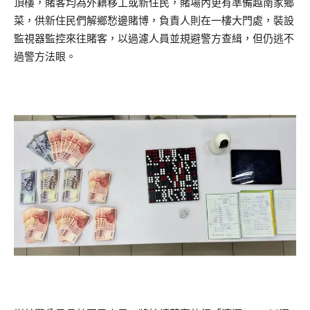
頂樓，賭客均為外籍移工或新住民，賭場內更有準備越南家鄉
菜，供新住民們解鄉愁邊賭博，負責人則在一樓大門處，裝設
監視器監控來往賭客，以過濾人員並規避警方查緝，但仍逃不
過警方法眼。