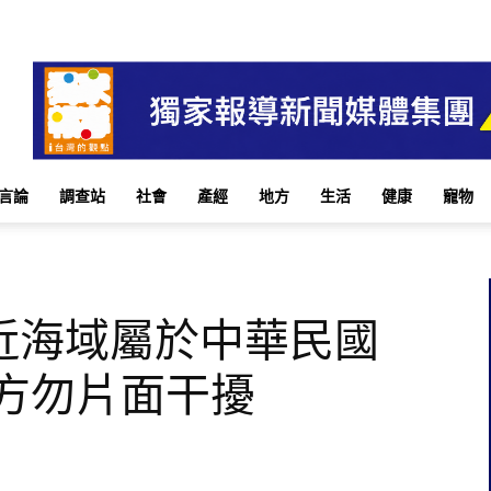
言論
調查站
社會
產經
地方
生活
健康
寵物
近海域屬於中華民國
中方勿片面干擾