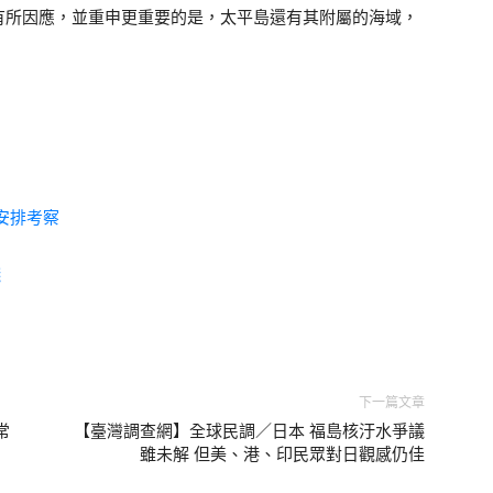
有所因應，並重申更重要的是，太平島還有其附屬的海域，
安排考察
錢
下一篇文章
常
【臺灣調查網】全球民調／日本 福島核汙水爭議
雖未解 但美、港、印民眾對日觀感仍佳