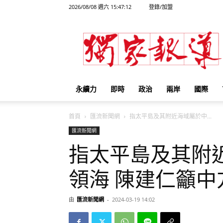
2026/08/08 週六 15:47:12
登錄/加盟
獨
家
報
導
永續力
即時
政治
兩岸
國際
首頁
匯流新聞網
指太平島及其附近海域屬於中...
匯流新聞網
指太平島及其附
領海 陳建仁籲
由
匯流新聞網
-
2024-03-19 14:02