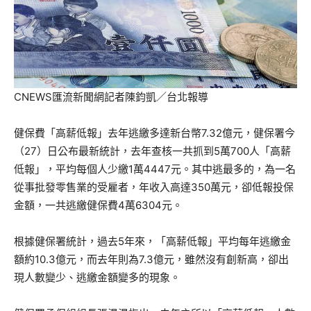
CNEWS匯流新聞網記者陳鈞凱／台北報導
健保費「高薪低報」去年逃繳多達新台幣7.32億元，健保署今
（27）日公布最新統計，去年查核一共抓到5萬700人「高薪
低報」，平均每個人少繳1萬4447元。其中逃最多的，為一名
從事批發零售業的受雇者，年收入高達350萬元，卻低報投保
金額，一共逃繳健保費4萬6304元。
根據健保署統計，過去5年來，「高薪低報」平均每年逃繳金
額約10.3億元，而去年則為7.3億元，雖然沒有創新高，卻出
現人數變少、逃繳金額變多的現象。