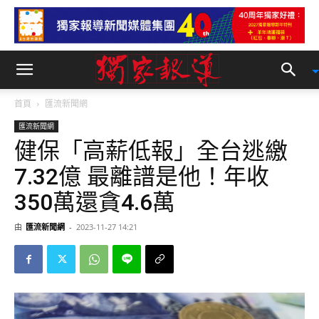
首頁
匯流新聞網
匯流新聞網
健保「高薪低報」全台逃繳
7.32億 最離譜是他！年收
350萬還貪4.6萬
由
匯流新聞網
-
2023-11-27 14:21