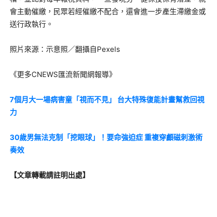
會主動催繳，民眾若經催繳不配合，還會進一步產生滯繳金或
送行政執行。
照片來源：示意照／翻攝自Pexels
《更多CNEWS匯流新聞網報導》
7個月大一場病害童「視而不見」 台大特殊復能計畫幫救回視
力
30歲男無法克制「挖眼球」！要命強迫症 重複穿顱磁刺激術
奏效
【文章轉載請註明出處】