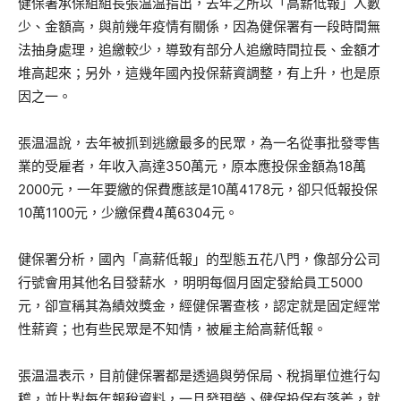
健保署承保組組長張温温指出，去年之所以「高薪低報」人數
少、金額高，與前幾年疫情有關係，因為健保署有一段時間無
法抽身處理，追繳較少，導致有部分人追繳時間拉長、金額才
堆高起來；另外，這幾年國內投保薪資調整，有上升，也是原
因之一。
張温温說，去年被抓到逃繳最多的民眾，為一名從事批發零售
業的受雇者，年收入高達350萬元，原本應投保金額為18萬
2000元，一年要繳的保費應該是10萬4178元，卻只低報投保
10萬1100元，少繳保費4萬6304元。
健保署分析，國內「高薪低報」的型態五花八門，像部分公司
行號會用其他名目發薪水 ，明明每個月固定發給員工5000
元，卻宣稱其為績效獎金，經健保署查核，認定就是固定經常
性薪資；也有些民眾是不知情，被雇主給高薪低報。
張温温表示，目前健保署都是透過與勞保局、稅捐單位進行勾
稽，並比對每年報稅資料，一旦發現勞、健保投保有落差，就