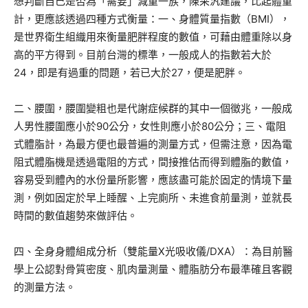
想判斷自己是否為「需要」減重一族，陳采汎建議，比起體重
計，更應該透過四種方式衡量：一、身體質量指數（BMI），
是世界衛生組織用來衡量肥胖程度的數值，可藉由體重除以身
高的平方得到。目前台灣的標準，一般成人的指數若大於
24，即是有過重的問題，若已大於27，便是肥胖。
二、腰圍，腰圍變粗也是代謝症候群的其中一個徵兆，一般成
人男性腰圍應小於90公分，女性則應小於80公分；三、電阻
式體脂計，為最方便也最普遍的測量方式，但需注意，因為電
阻式體脂機是透過電阻的方式，間接推估而得到體脂的數值，
容易受到體內的水份量所影響，應該盡可能於固定的情境下量
測，例如固定於早上睡醒、上完廁所、未進食前量測，並就長
時間的數值趨勢來做評估。
四、全身身體組成分析（雙能量X光吸收儀/DXA）：為目前醫
學上公認對骨質密度、肌肉量測量、體脂肪分布最準確且客觀
的測量方法。