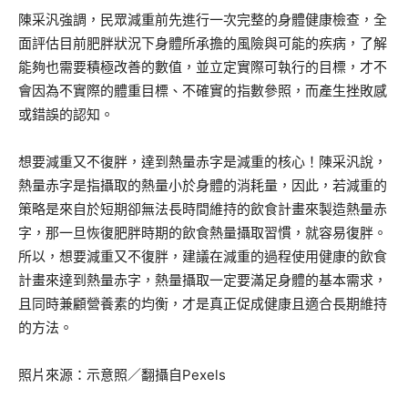
陳采汎強調，民眾減重前先進行一次完整的身體健康檢查，全
面評估目前肥胖狀況下身體所承擔的風險與可能的疾病，了解
能夠也需要積極改善的數值，並立定實際可執行的目標，才不
會因為不實際的體重目標、不確實的指數參照，而產生挫敗感
或錯誤的認知。
想要減重又不復胖，達到熱量赤字是減重的核心！陳采汎說，
熱量赤字是指攝取的熱量小於身體的消耗量，因此，若減重的
策略是來自於短期卻無法長時間維持的飲食計畫來製造熱量赤
字，那一旦恢復肥胖時期的飲食熱量攝取習慣，就容易復胖。
所以，想要減重又不復胖，建議在減重的過程使用健康的飲食
計畫來達到熱量赤字，熱量攝取一定要滿足身體的基本需求，
且同時兼顧營養素的均衡，才是真正促成健康且適合長期維持
的方法。
照片來源：示意照／翻攝自Pexels