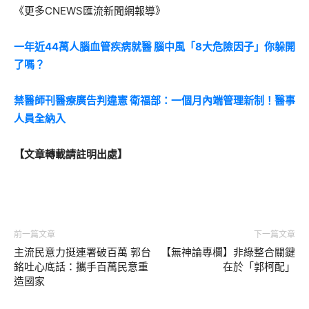
《更多CNEWS匯流新聞網報導》
一年近44萬人腦血管疾病就醫 腦中風「8大危險因子」你躲開
了嗎？
禁醫師刊醫療廣告判違憲 衛福部：一個月內端管理新制！醫事
人員全納入
【文章轉載請註明出處】
前一篇文章
下一篇文章
主流民意力挺連署破百萬 郭台
【無神論專欄】非綠整合關鍵
銘吐心底話：攜手百萬民意重
在於「郭柯配」
造國家