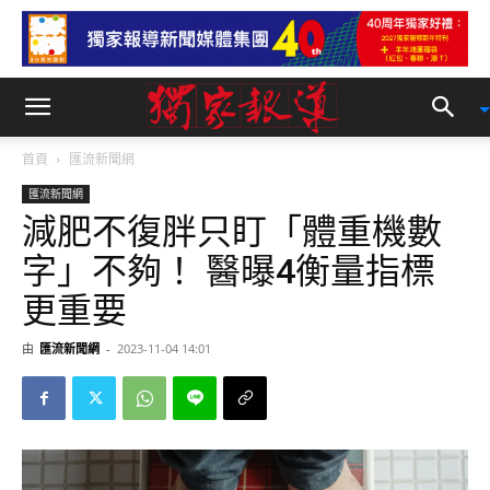
首頁
匯流新聞網
匯流新聞網
減肥不復胖只盯「體重機數
字」不夠！ 醫曝4衡量指標
更重要
由
匯流新聞網
-
2023-11-04 14:01