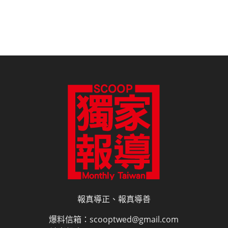
報真導正、報真導善
爆料信箱：scooptwed@gmail.com