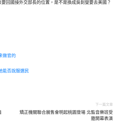
表要回國接外交部長的位置，是不是換成吳釗燮要去美國？
來做官的
她能否說服選民
下一篇文章
暗
矯正機關聯合展售會明起桃園登場 北監音樂班受
邀開幕表演