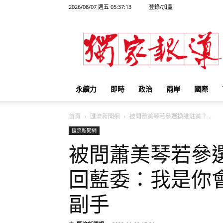
2026/08/07 週五 05:37:13
登錄/加盟
獨
家
報
導
永續力
即時
政治
兩岸
國際
首頁
匯流新聞網
被問蕭美琴若參選換誰駐美？...
匯流新聞網
被問蕭美琴若參
回藍委：我是你
副手