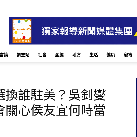
言論
調查站
社會
產經
地方
生活
健康
寵物
選換誰駐美？吳釗燮
會關心侯友宜何時當