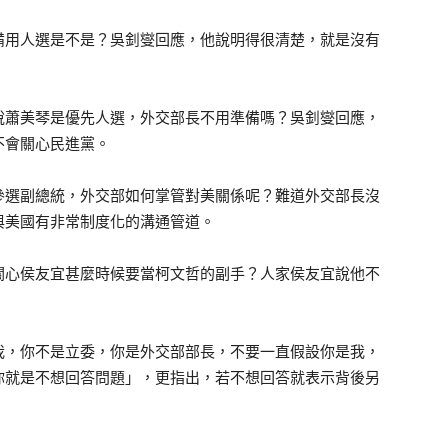
備用人選是不是？吳釗燮回應，他說明得很清楚，就是沒有
。
說蕭美琴是優先人選，外交部長不用準備嗎？吳釗燮回應，
不會關心民進黨。
參選副總統，外交部如何掌管對美關係呢？難道外交部長沒
與美國有非常制度化的溝通管道。
關心侯友宜甚麼時候要當柯文哲的副手？人家侯友宜說他不
我，你不是立委，你是外交部部長，不要一直假設你是我，
你就是不想回答問題」，更指出，若不想回答就表示背後另