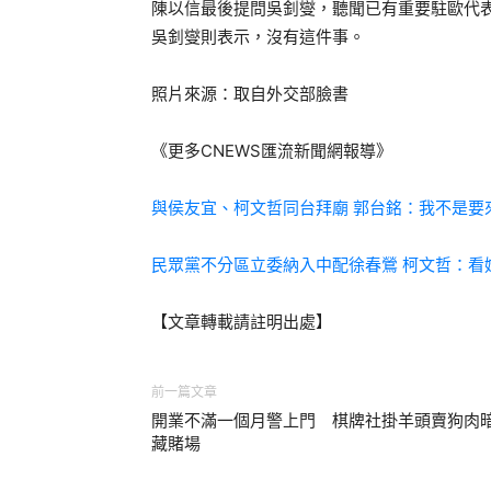
陳以信最後提問吳釗燮，聽聞已有重要駐歐代
吳釗燮則表示，沒有這件事。
照片來源：取自外交部臉書
《更多CNEWS匯流新聞網報導》
與侯友宜、柯文哲同台拜廟 郭台銘：我不是要
民眾黨不分區立委納入中配徐春鶯 柯文哲：看
【文章轉載請註明出處】
前一篇文章
開業不滿一個月警上門 棋牌社掛羊頭賣狗肉
藏賭場