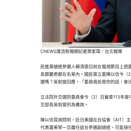
CNEWS匯流新聞網記者葉家瑋／台北報導
民進黨總統參選人賴清德日前在電視節目上透
長鄭麗君都在名單內。國民黨立委陳以信今（
選嗎？吳釗燮回應，「委員我若是你的話，會
立法院外交國防委員會今（2）日審查113年
交部長吳釗燮列為備詢。
陳以信質詢問到，近日美國在台協會（AIT）
代表蕭美琴一旦離任返台參選副總統，可能接