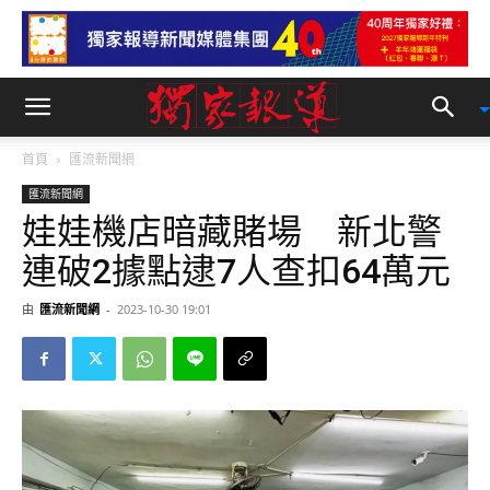
首頁
匯流新聞網
匯流新聞網
娃娃機店暗藏賭場 新北警
連破2據點逮7人查扣64萬元
由
匯流新聞網
-
2023-10-30 19:01