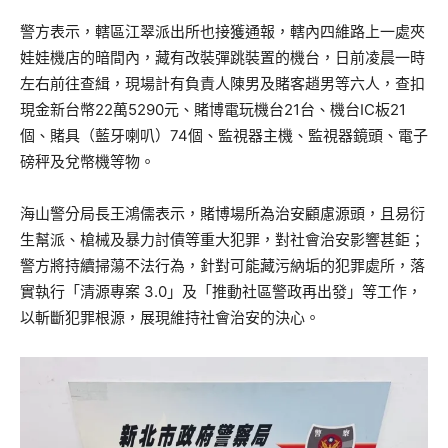
警方表示，轄區江翠派出所也接獲通報，轄內四維路上一處夾
娃娃機店的暗間內，藏有改裝彈跳裝置的機台，日前凌晨一時
左右前往查緝，現場計有負責人陳男及賭客趙男等六人，查扣
現金新台幣22萬5290元、賭博電玩機台21台、機台IC板21
個、賭具（藍牙喇叭）74個、監視器主機、監視器鏡頭、電子
磅秤及兌幣機等物。
海山警分局長王鴻儒表示，賭博場所為治安顧慮源頭，且易衍
生幫派、槍械及暴力討債等重大犯罪，對社會治安影響甚鉅；
警方將持續掃蕩不法行為，針對可能藏污納垢的犯罪處所，落
實執行「清源專案 3.0」及「推動社區警政再出發」等工作，
以斬斷犯罪根源，展現維持社會治安的決心。