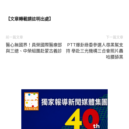
【文章轉載請註明出處】
前一篇文章
下一篇文章
醫心無國界！員榮國際醫療部
PTT爆卦綠委參選人尋黑幫支
與三總、中榮組團赴蒙古義診
持 舉赴三光機構三合會照片轟
哈腰舔黑