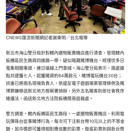
CNEWS匯流新聞網記者謝東明／台北報導
新北市海山警分局針對轄內選物販賣機店進行清查，發現轄內
板橋區民生路與四維路一帶，疑似暗藏賭博機台，經埋伏多日
蒐集相關事證，連日循線上門查緝。海山警分局表示，兩處據
點共逮獲七人，起獲賭資約64萬餘元，賭博電玩機台30台；
訊後已將兩名現場負責人，依違反電子遊戲場業管理條例及賭
博罪嫌移送新北地方檢察署偵辦，另外五名賭客則依社會秩序
維護法，函送新北地方法院板橋簡易庭裁處。
警方調查，轄內板橋區民生路段，一處選物販賣機店，利用電
玩彈珠台從事賭博行為，每次可下注新台幣10元以上的不等金
額，若中獎即可獲得相對應倍數的彩票，每張彩票則與新台幣