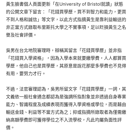
黃生臉書個人頁面更新「在University of Bristol就讀」狀態
的公開文章下留言：「花錢買學歷，買不到智力和能力，更買
不到人格和誠信」等文字，以此方式指摘黃生是靠利益輸送的
非正當方式錄取布里斯托大學之不實事項，足以貶損黃生之名
譽及社會評價。
吳男在台北地院審理時，辯稱其留言「花錢買學歷」並非指
「花錢買入學資格」，因為入學本來就要繳學費，人人都算買
學歷，他自己也是買學歷，其原意是說花那麼多學費也不見得
有用，要努力才行。
不過，法官審理認為，吳男所留文字「花錢買學歷」一詞，其
文義依一般社會通念都認為是強調所指對象並非透過自身專業
能力、智識程度及成績表現而獲得入學資格或學位，而是藉由
輸送金錢、利益等不當方式為之；抑或指摘所錄取者為僅需繳
納高額學費即可獲得學位之不入流學校，凡此均屬負面性評
價。