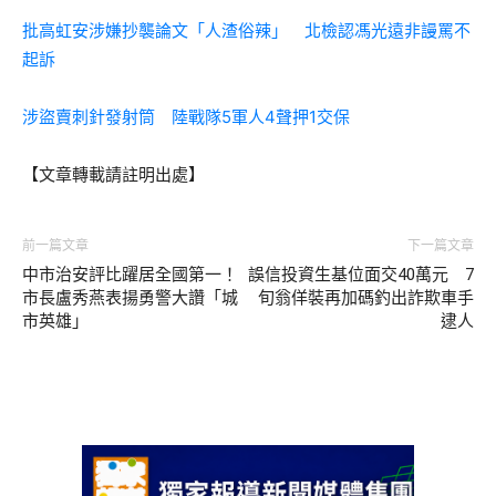
批高虹安涉嫌抄襲論文「人渣俗辣」 北檢認馮光遠非謾罵不
起訴
涉盜賣刺針發射筒 陸戰隊5軍人4聲押1交保
【文章轉載請註明出處】
前一篇文章
下一篇文章
中市治安評比躍居全國第一！
誤信投資生基位面交40萬元 7
市長盧秀燕表揚勇警大讚「城
旬翁佯裝再加碼釣出詐欺車手
市英雄」
逮人