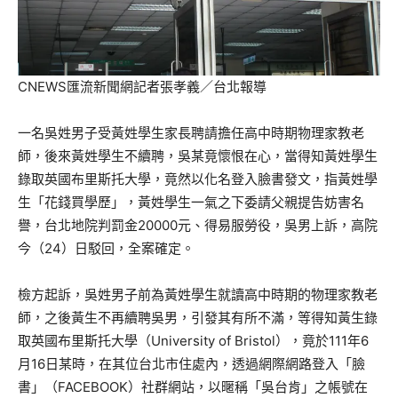
CNEWS匯流新聞網記者張孝義／台北報導
一名吳姓男子受黃姓學生家長聘請擔任高中時期物理家教老
師，後來黃姓學生不續聘，吳某竟懷恨在心，當得知黃姓學生
錄取英國布里斯托大學，竟然以化名登入臉書發文，指黃姓學
生「花錢買學歷」，黃姓學生一氣之下委請父親提告妨害名
譽，台北地院判罰金20000元、得易服勞役，吳男上訴，高院
今（24）日駁回，全案確定。
檢方起訴，吳姓男子前為黃姓學生就讀高中時期的物理家教老
師，之後黃生不再續聘吳男，引發其有所不滿，等得知黃生錄
取英國布里斯托大學（University of Bristol），竟於111年6
月16日某時，在其位台北市住處內，透過網際網路登入「臉
書」（FACEBOOK）社群網站，以暱稱「吳台肯」之帳號在