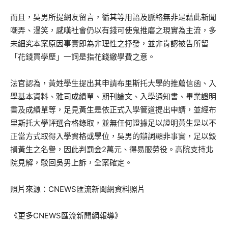
而且，吳男所提網友留言，循其等用語及脈絡無非是藉此新聞
嘲弄、漫笑，感嘆社會仍以有錢可使鬼推磨之現實為主流，多
未細究本案原因事實即為非理性之抒發，並非肯認被告所留
「花錢買學歷」一詞是指花錢繳學費之意。
法官認為，黃姓學生提出其申請布里斯托大學的推薦信函、入
學基本資料、雅司成績單、期刊論文、入學通知書、畢業證明
書及成績單等，足見黃生是依正式入學管道提出申請，並經布
里斯托大學評選合格錄取，並無任何證據足以證明黃生是以不
正當方式取得入學資格或學位，吳男的辯詞顯非事實，足以毀
損黃生之名譽，因此判罰金2萬元、得易服勞役。高院支持北
院見解，駁回吳男上訴，全案確定。
照片來源：CNEWS匯流新聞網資料照片
《更多CNEWS匯流新聞網報導》