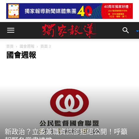
首頁
國會週報
頁面 3
國會週報
新政治？立委兼職資訊卻拒絕公開！呼籲