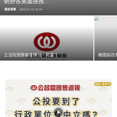
朝野各黨盡速推...
獨家報導
-
2025-01-26 10:24
立法院預算審查學分，死當！
韓國瑜改