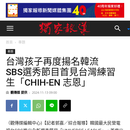
首頁
專題
專題
台灣孩子再度揚名韓流
SBS選秀節目首見台灣練習
生「CHIH-EN 志恩」
由
觀傳媒 提供
-
2024-11-13 09:00
（觀傳媒編輯中心)【記者郭嘉／綜合報導】韓國最大民營電