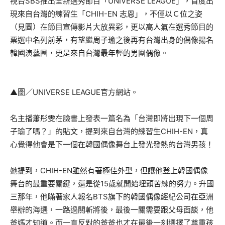
視台SBS推出全新選秀節目「UNIVERSE LEAGUE」，首度出
現來自台灣的練習生「CHIH-EN 志恩」，不僅以Ｃ位之姿
（見圖）在節目宣傳影片大放異彩，更以高人氣在選秀節目的
票選中名列前茅，有望繼周子瑜之後再有台灣出身的偶像揚名
韓國演藝圈，更是來自台灣最年輕的男團偶像。
▲圖／UNIVERSE LEAGUE官方網站。
名主播蕭彤雯在臉書上發表一篇名為「台灣即將出現下一個周
子瑜了嗎？」的貼文，提到來自台灣的練習生CHIH-EN，真
心覺得他會是下一個在韓國偶像舞台上發光發熱的台灣男孩！
她提到，CHIH-EN雖然有著極佳外型，但讓他登上韓國偶像
舞台的最重要關鍵，還是從15歲就開始埋頭苦練的努力。升國
三那年，他瞞著家人報名BTS旗下的韓國偶像經紀公司在亞洲
舉辦的海選，一路過關斬將後，最後一關需要跟父母面談，他
爸媽才知道。而一直反對的爸爸也才在最後一刻選擇了尊重孩